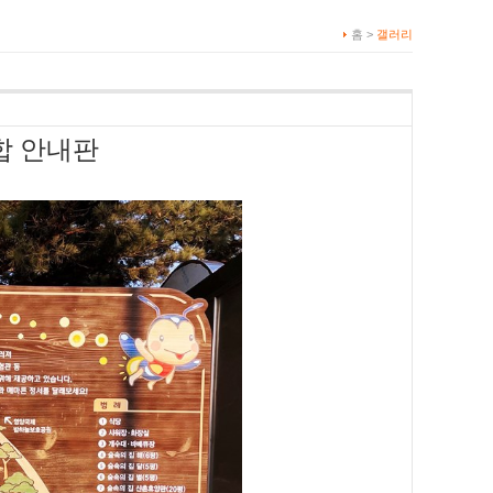
홈 >
갤러리
합 안내판