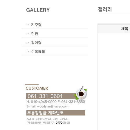
지주형
제목
현판
걸이형
수목표찰