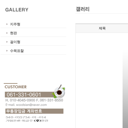
지주형
제목
현판
걸이형
수목표찰