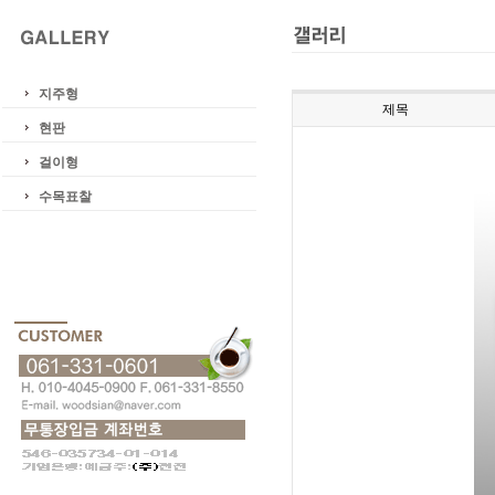
지주형
제목
현판
걸이형
수목표찰